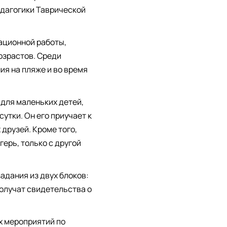
едагогики Таврической
ационной работы,
озрастов. Среди
ия на пляже и во время
 для маленьких детей,
сутки. Он его приучает к
 друзей. Кроме того,
герь, только с другой
адания из двух блоков:
олучат свидетельства о
х мероприятий по