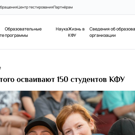
бращения
Центр тестирования
Партнёрам
Образовательные
Наука
Жизнь в
Сведения об образов
те
программы
КФУ
организации
е
ого осваивают 150 студентов КФУ