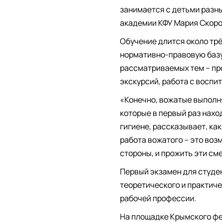
занимается с детьми разн
академии КФУ Мария Скоро
Обучение длится около тр
нормативно-правовую базу
рассматриваемых тем – про
экскурсий, работа с воспи
«Конечно, вожатые выполня
которые в первый раз наход
гигиене, рассказывает, как
работа вожатого – это возм
стороны, и прожить эти см
Первый экзамен для студе
теоретического и практич
рабочей профессии.
На площадке Крымского фе