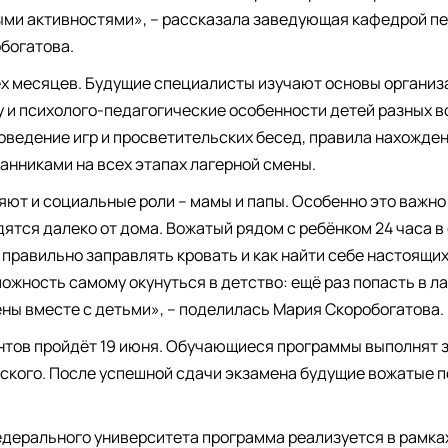
ыми активностями», – рассказала заведующая кафедрой п
богатова.
ёх месяцев. Будущие специалисты изучают основы организ
 и психолого-педагогические особенности детей разных в
ведение игр и просветительских бесед, правила нахожден
танниками на всех этапах лагерной смены.
ют и социальные роли – мамы и папы. Особенно это важно
ятся далеко от дома. Вожатый рядом с ребёнком 24 часа в 
 правильно заправлять кровать и как найти себе настоящих
ожность самому окунуться в детство: ещё раз попасть в ла
ены вместе с детьми», – поделилась Мария Скоробогатова.
нтов пройдёт 19 июня. Обучающиеся программы выполнят з
еского. После успешной сдачи экзамена будущие вожатые п
дерального университета программа реализуется в рамка