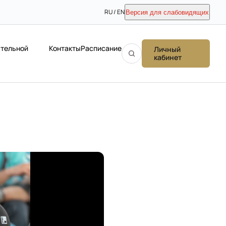
RU / EN
Версия для слабовидящих
ательной
Контакты
Расписание
Личный
кабинет