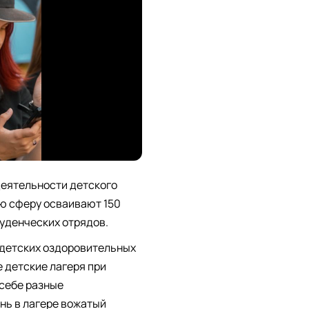
деятельности детского
ю сферу осваивают 150
туденческих отрядов.
 детских оздоровительных
е детские лагеря при
 себе разные
ень в лагере вожатый