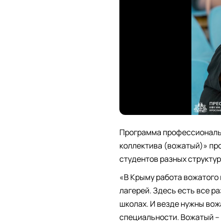
Программа профессиональн
коллектива (вожатый)» пр
студентов разных структур
«В Крыму работа вожатого
лагерей. Здесь есть все ра
школах. И везде нужны вож
специальности. Вожатый – э