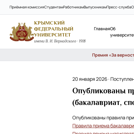
Приёмная комиссия
Студентам
Работникам
Выпускникам
Пресс-служба
О
КРЫМСКИЙ
Главная
Об
ФЕДЕРАЛЬНЫЙ
УНИВЕРСИТЕТ
университе
имени В. И. Вернадского · 1918
Премия «За верность
20 января 2026 ·
Поступле
Опубликованы пр
(бакалавриат, сп
Опубликованы правила при
Правила приема бакалавр
Правила приема магистра