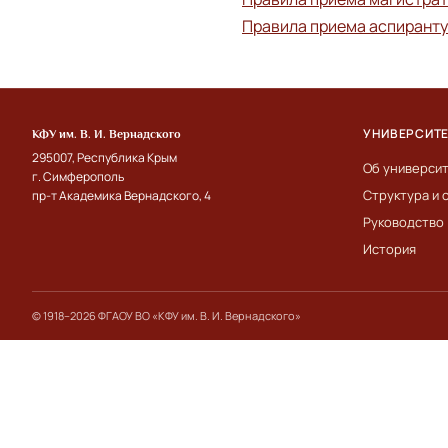
Правила приема аспирант
УНИВЕРСИТ
КФУ им. В. И. Вернадского
295007, Республика Крым
Об универси
г. Симферополь
Структура и 
пр-т Академика Вернадского, 4
Руководство
История
© 1918–2026 ФГАОУ ВО «КФУ им. В. И. Вернадского»