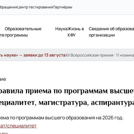
бращения
Центр тестирования
Партнёрам
Образовательные
Наука
Жизнь в
Сведения об образов
те
программы
КФУ
организации
 науке» — заявки до 13 августа
XII Всероссийская премия · 11 номина
ние
авила приема по программам высше
ециалитет, магистратура, аспирантура
ема по программам высшего образования на 2026 год.
иат/специалитет
тура