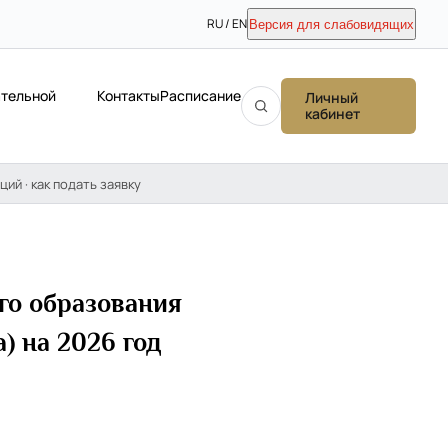
RU / EN
Версия для слабовидящих
ательной
Контакты
Расписание
Личный
кабинет
ций · как подать заявку
го образования
) на 2026 год