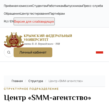
Приёмная комиссия
Студентам
Работникам
Выпускникам
Пресс-служба
Обращения
Центр тестирования
Партнёрам
RU / EN
Версия для слабовидящих
КРЫМСКИЙ ФЕДЕРАЛЬНЫЙ
УНИВЕРСИТЕТ
имени В. И. Вернадского · 1918
Личный кабинет
Главная
/
Структура
/
Центр «SMM-агентство»
СТРУКТУРНОЕ ПОДРАЗДЕЛЕНИЕ
Центр «SMM-агентство»