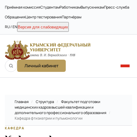
Приёмная комиссия
Студентам
Работникам
Выпускникам
Пресс-служба
Обращения
Центр тестирования
Партнёрам
RU / EN
Версия для слабовидящих
КРЫМСКИЙ ФЕДЕРАЛЬНЫЙ
УНИВЕРСИТЕТ
имени В. И. Вернадского · 1918
Личный кабинет
Главная
/
Структура
/
Факультет подготовки
медицинских кадров высшей квалификации и
дополнительного профессионального образования
/
Кафедра фтизиатрии и пульмонологии
КАФЕДРА