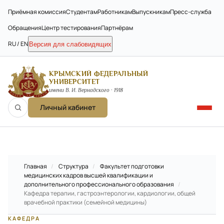
Приёмная комиссия
Студентам
Работникам
Выпускникам
Пресс-служба
Обращения
Центр тестирования
Партнёрам
RU / EN
Версия для слабовидящих
КРЫМСКИЙ ФЕДЕРАЛЬНЫЙ
УНИВЕРСИТЕТ
имени В. И. Вернадского · 1918
Личный кабинет
Главная
/
Структура
/
Факультет подготовки
медицинских кадров высшей квалификации и
дополнительного профессионального образования
/
Кафедра терапии, гастроэнтерологии, кардиологии, общей
врачебной практики (семейной медицины)
КАФЕДРА