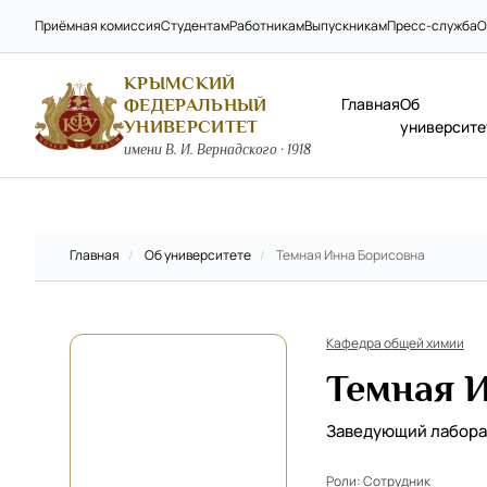
Приёмная комиссия
Студентам
Работникам
Выпускникам
Пресс-служба
О
КРЫМСКИЙ
Главная
Об
ФЕДЕРАЛЬНЫЙ
УНИВЕРСИТЕТ
университе
имени В. И. Вернадского · 1918
Главная
/
Об университете
/
Темная Инна Борисовна
Кафедра общей химии
Темная 
Заведующий лабор
Роли:
Сотрудник