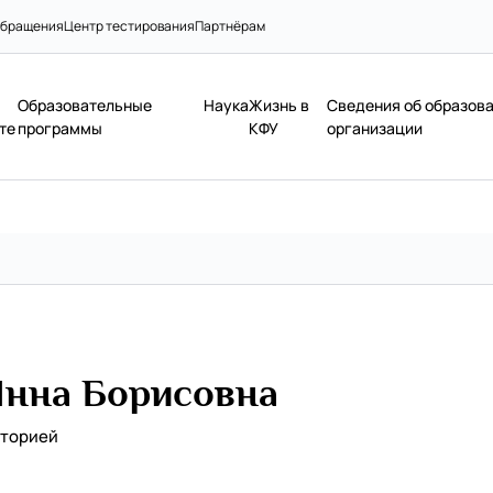
бращения
Центр тестирования
Партнёрам
Образовательные
Наука
Жизнь в
Сведения об образов
те
программы
КФУ
организации
Инна Борисовна
аторией