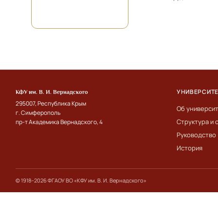
УНИВЕРСИТ
КФУ им. В. И. Вернадского
295007, Республика Крым
Об универси
г. Симферополь
Структура и 
пр-т Академика Вернадского, 4
Руководство
История
© 1918–2026 ФГАОУ ВО «КФУ им. В. И. Вернадского»