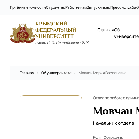
Приёмная комиссия
Студентам
Работникам
Выпускникам
Пресс-служба
О
КРЫМСКИЙ
Главная
Об
ФЕДЕРАЛЬНЫЙ
УНИВЕРСИТЕТ
университе
имени В. И. Вернадского · 1918
Главная
/
Об университете
/
Мовчан Мария Васильевна
Отдел по работе с админ
Мовчан 
Начальник отдела
Роли:
Сотрудник