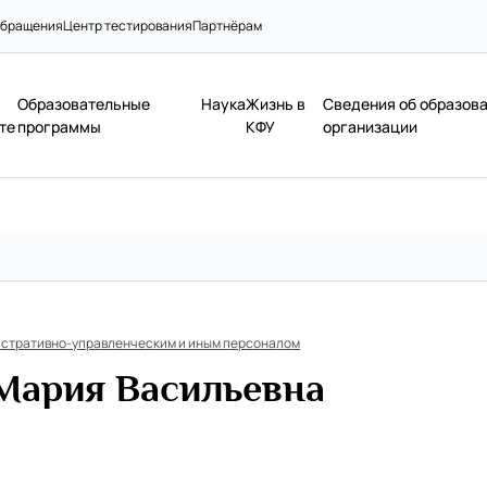
бращения
Центр тестирования
Партнёрам
Образовательные
Наука
Жизнь в
Сведения об образов
те
программы
КФУ
организации
истративно-управленческим и иным персоналом
Мария Васильевна