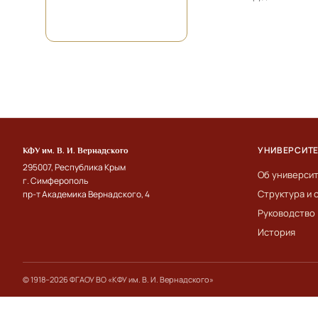
УНИВЕРСИТ
КФУ им. В. И. Вернадского
295007, Республика Крым
Об универси
г. Симферополь
Структура и 
пр-т Академика Вернадского, 4
Руководство
История
© 1918–2026 ФГАОУ ВО «КФУ им. В. И. Вернадского»