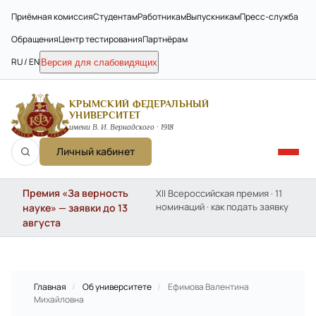
Приёмная комиссия
Студентам
Работникам
Выпускникам
Пресс-служба
Обращения
Центр тестирования
Партнёрам
RU / EN
Версия для слабовидящих
КРЫМСКИЙ ФЕДЕРАЛЬНЫЙ
УНИВЕРСИТЕТ
имени В. И. Вернадского · 1918
Личный кабинет
Премия «За верность
XII Всероссийская премия · 11
номинаций · как подать заявку
науке» — заявки до 13
августа
Главная
/
Об университете
/
Ефимова Валентина
Михайловна