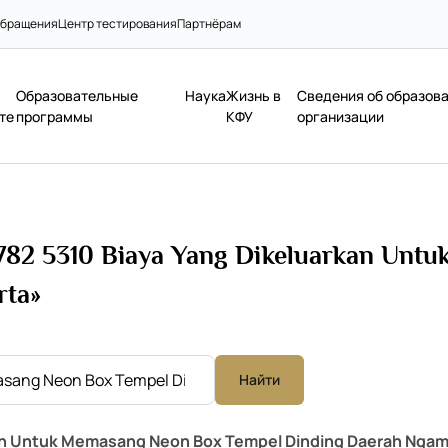
бращения
Центр тестирования
Партнёрам
Образовательные
Наука
Жизнь в
Сведения об образов
те
программы
КФУ
организации
782 5310 Biaya Yang Dikeluarkan Unt
rta»
Найти
an Untuk Memasang Neon Box Tempel Dinding Daerah Ngam