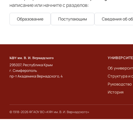
написание или начните с разделов:
Образование
Поступающим
Сведения об о
УНИВЕРСИТ
КФУ им. В. И. Вернадского
295007, Республика Крым
Об универси
г. Симферополь
Структура и 
пр-т Академика Вернадского, 4
Руководство
История
© 1918–2026 ФГАОУ ВО «КФУ им. В. И. Вернадского»