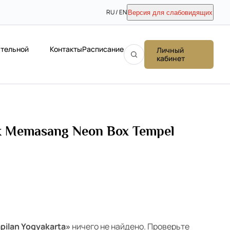
RU / EN
Версия для слабовидящих
ательной
Контакты
Расписание
Личный
кабинет
uk Memasang Neon Box Tempel
pilan Yogyakarta»
ничего не найдено. Проверьте